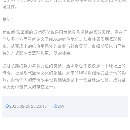
可能性。
总结：
勒布朗·詹姆斯的成功不仅仅是因为他具备卓越的篮球天赋，更在于
他从多个方面重新定义了NBA的统治地位。从身体素质到篮球智
商，从赛场上的统治到场外的商业与社会责任，詹姆斯都以自己独
特的方式影响着篮球和更广泛的社会。
通过长期的努力与多方位的突破，詹姆斯已不仅仅是一个球场上的
传奇，更是现代篮球文化的象征。未来的NBA将继续受益于他的影
响，而他个人的传奇故事也将继续激励下一代篮球运动员，成为篮
球历史中最伟大的存在之一。
2025-02-26 23:23:15
269