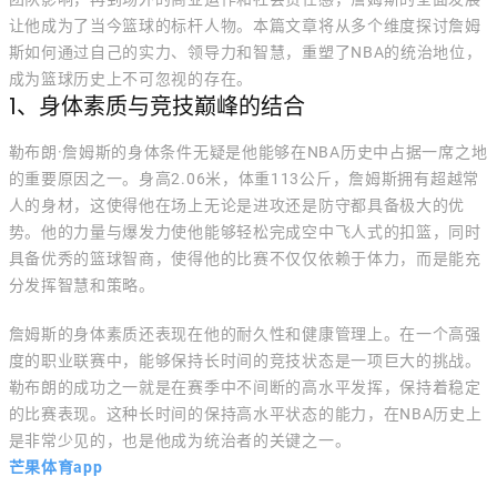
让他成为了当今篮球的标杆人物。本篇文章将从多个维度探讨詹姆
斯如何通过自己的实力、领导力和智慧，重塑了NBA的统治地位，
成为篮球历史上不可忽视的存在。
1、身体素质与竞技巅峰的结合
勒布朗·詹姆斯的身体条件无疑是他能够在NBA历史中占据一席之地
的重要原因之一。身高2.06米，体重113公斤，詹姆斯拥有超越常
人的身材，这使得他在场上无论是进攻还是防守都具备极大的优
势。他的力量与爆发力使他能够轻松完成空中飞人式的扣篮，同时
具备优秀的篮球智商，使得他的比赛不仅仅依赖于体力，而是能充
分发挥智慧和策略。
詹姆斯的身体素质还表现在他的耐久性和健康管理上。在一个高强
度的职业联赛中，能够保持长时间的竞技状态是一项巨大的挑战。
勒布朗的成功之一就是在赛季中不间断的高水平发挥，保持着稳定
的比赛表现。这种长时间的保持高水平状态的能力，在NBA历史上
是非常少见的，也是他成为统治者的关键之一。
芒果体育app