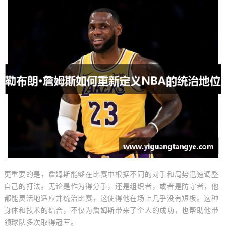
更重要的是，詹姆斯能够在比赛中根据不同的对手和局势迅速调整
自己的打法。无论是作为得分手，还是组织者，或者是防守者，他
都能灵活地适应并统治比赛，这使得他在场上几乎没有短板。这种
身体和技术的结合，不仅为詹姆斯带来了个人的成功，也帮助他带
领球队多次取得冠军。