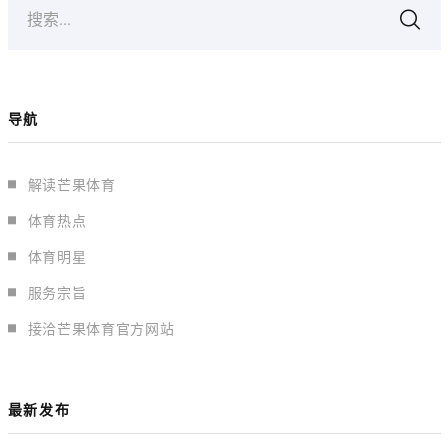
搜索...
导航
解读芒果体育
体育热点
体育明星
服务宗旨
接洽芒果体育官方网站
最新发布