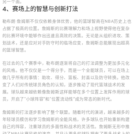
另一个面。
4、赛场上的智慧与创新打法
勒布朗·詹姆斯不仅仅依赖身体优势，他的篮球智商在NBA历史上也
占据了极高的位置。詹姆斯的比赛理解力和场上视野使得他在复杂
的比赛环境中能够作出迅速且高效的决策。无论是从组织进攻、策
划战术，还是应对对手防守时的临场应变，詹姆斯总能展现出超高
的篮球智慧。
在过去的几个赛季中，勒布朗逐渐将自己的打法调整为更加多元化
的风格。他不仅仅是一个得分手，而是一个全能球员，可以在场上
做几乎所有的事情：助攻、得分、篮板、封盖以及防守转换。他改
变了人们对传统球员角色的认知，逐步推动了现代篮球战术的发
展。球队越来越依赖像詹姆斯这样能够在多个位置上发挥作用的球
员，开启了“小球阵容”和“位置流动性”成为常态的新时代。
詹姆斯的打法逐步影响了整个联盟。随着时代的演进，越来越多的
年轻球员模仿和学习詹姆斯的全能风格，许多球队也开始重新构建
自己的阵容，注重球员的多面性和战术的灵活性。詹姆斯无形中推
动了NBA比赛风格的演变，并且让更多的球队拥有了更多战术上的