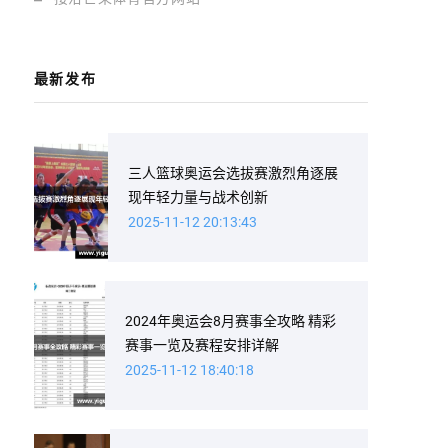
最新发布
三人篮球奥运会选拔赛激烈角逐展
现年轻力量与战术创新
2025-11-12 20:13:43
2024年奥运会8月赛事全攻略 精彩
赛事一览及赛程安排详解
2025-11-12 18:40:18