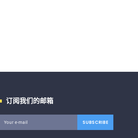
订阅我们的邮箱
SUBSCRIBE
Your e-mail