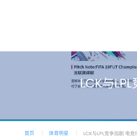
LCK与L
首页
体育明星
LCK与LPL竞争加剧 