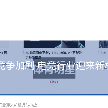
PL竞争加剧 电竞行业迎来
电竞行业迎来新机遇与挑战