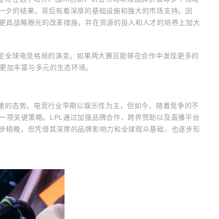
朝一夕的结果，背后有着深厚的基础设施和强大的市场支持。因
取更具战略眼光的改革措施，并在资源的投入和人才的培养上加大
决定全球电竞格局的演变。如果两大赛区能够在合作中发现更多的
更加丰富与多元的生态环境。
加速的态势。电竞行业早期以娱乐性为主，但如今，随着竞争的不
一项关键策略。LPL通过加强品牌合作、跨界赞助以及直播平台
起步稍晚，但凭借其深厚的品牌影响力和全球观众基础，也逐步形