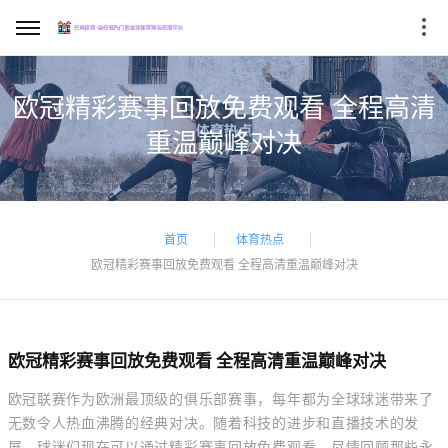
欧冠精彩赛事回放免费观看 全程高清
重温巅峰对决
首页
体育热点
欧冠精彩赛事回放免费观看 全程高清重温巅峰对决
欧冠精彩赛事回放免费观看 全程高清重温巅峰对决
欧冠联赛作为欧洲最顶级的俱乐部赛事，每年都为全球球迷带来了
无数令人热血沸腾的经典对决。随着科技的进步和直播技术的发
展，球迷们现在可以通过精彩赛事回放免费观看，尽情回顾那些永