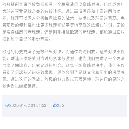
欧冠精彩赛事回放免费观看，全程高清重温巅峰对决，已经成为广
大球迷享受足球之美的有效途径。通过高清画质和丰富的回放功
能，球迷可以深入分析每场比赛的战术、技术以及球员的表现。免
费观看的便利性也让更多球迷能够平等地享受这些经典时刻，无论
是亲身经历的老球迷，还是刚刚接触欧冠的新球迷，都能通过回放
找到属于自己的那份热爱。
欧冠的历史充满了无数经典对决，而通过高清回放，这些对决不仅
能让球迷再次感受到当时的紧张与激烈，也为我们提供了一个更深
层次了解比赛、研究足球的机会。从每一场巅峰对决中，我们不仅
看到了足球技艺的极致表现，更体会到了足球文化和历史的深厚底
蕴。通过这样的回放，欧冠的魅力得以无限延伸，球迷们的足球之
梦也得以继续延续。
2025-01-02 01:01:53
286