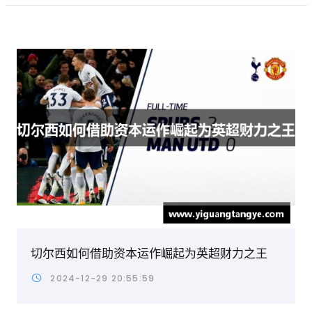
切尔西如何借助资本运作崛起为英超财力之王
2024-12-29 20:55:59