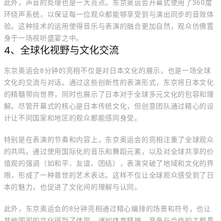
此外，声音的处理也是一大亮点。东京奥运会开幕式使用了360度
环绕声系统，以保证每一位观众都能够享受到与演出同步的音效体
验。这种技术的运用使得音乐与表演的融合更加自然，观众仿佛置
身于一场视听盛宴之中。
4、全球化视野与文化交流
东京奥运会8分钟的亮相不仅是对日本文化的展示，也是一场全球
文化的交流与对话。通过这些创新性的表演形式，东京将日本文化
的精髓带向世界，同时也展示了日本对于全球多元文化的包容和理
解。尽管开幕式的核心是日本传统文化，但创意团队通过精心的设
计让不同国家和地区的观众都能感同身受。
特别是在表演的节奏和内容上，东京奥运会的亮相注重了全球观众
的共鸣。通过使用国际化的音乐和舞蹈元素，以及对全球共享的价
值观的强调（如和平、友谊、团结），表演突破了地域和文化的界
限，形成了一种普世的艺术表达。这样不仅让全球观众感受到了日
本的魅力，也促进了文化间的理解与认同。
此外，东京奥运会的8分钟亮相通过精心编排的场景和符号，也让
其他国家的文化得到了体现。诸如体育精神、竞争与合作的主题贯