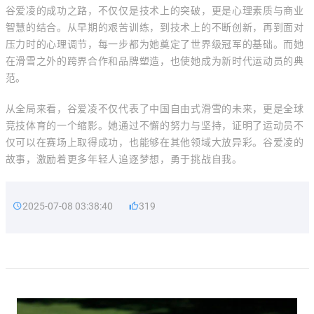
谷爱凌的成功之路，不仅仅是技术上的突破，更是心理素质与商业
智慧的结合。从早期的艰苦训练，到技术上的不断创新，再到面对
压力时的心理调节，每一步都为她奠定了世界级冠军的基础。而她
在滑雪之外的跨界合作和品牌塑造，也使她成为新时代运动员的典
范。
从全局来看，谷爱凌不仅代表了中国自由式滑雪的未来，更是全球
竞技体育的一个缩影。她通过不懈的努力与坚持，证明了运动员不
仅可以在赛场上取得成功，也能够在其他领域大放异彩。谷爱凌的
故事，激励着更多年轻人追逐梦想，勇于挑战自我。
2025-07-08 03:38:40
319