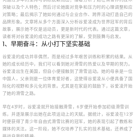
突破以及个人特色；然后讨论她面对竞争和压力时的心理调整和应
对策略；最后揭示了她如何通过与企业合作、跨界活动打造自己的
品牌形象。文章将从多个方面深入分析谷爱凌成为世界冠军的背后
故事，展示她不仅是运动员，更是新时代的代表。通过这篇文章，
读者将对谷爱凌的成功之路有更深的了解，受到鼓舞与启发。
1、早期奋斗：从小打下坚实基础
谷爱凌的成功并非偶然，而是经过多年艰苦训练和积累的结果。从
她的成长经历中，我们可以看到她对滑雪的热爱以及早期的努力。
谷爱凌出生在美国，但自小便接触到了滑雪运动。她的母亲是一位
中国人，父亲则是一位体育爱好者，这使得谷爱凌从小便具备了国
际化的视野和多元化的背景。尤其是在家庭的鼓励下，谷爱凌开始
了她的滑雪之路。
早在4岁时，谷爱凌就开始接触滑雪，6岁便开始参加初级滑雪训
练，并逐渐展示出她在此项运动上的天赋。据统计，谷爱凌在12岁
时便获得了青少年自由式滑雪比赛的冠军，她的表现引起了教练和
媒体的关注。这一阶段，她不仅培养了扎实的技术基础，还养成了
挑战自我的精神。