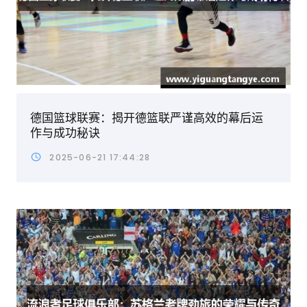
德国篮球联赛：揭开德篮联严谨高效的幕后运
作与成功秘诀
2025-06-21 17:44:28