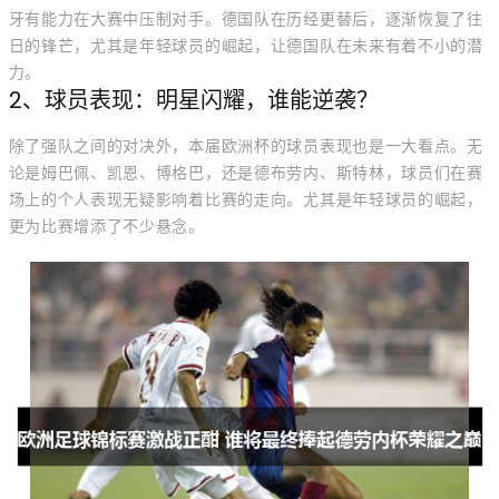
牙有能力在大赛中压制对手。德国队在历经更替后，逐渐恢复了往
日的锋芒，尤其是年轻球员的崛起，让德国队在未来有着不小的潜
力。
2、球员表现：明星闪耀，谁能逆袭？
除了强队之间的对决外，本届欧洲杯的球员表现也是一大看点。无
论是姆巴佩、凯恩、博格巴，还是德布劳内、斯特林，球员们在赛
场上的个人表现无疑影响着比赛的走向。尤其是年轻球员的崛起，
更为比赛增添了不少悬念。