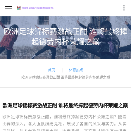
欧洲足球锦标赛激战正酣 谁将最终捧
起德劳内杯荣耀之巅
首页
体育热点
欧洲足球锦标赛激战正酣 谁将最终捧起德劳内杯荣耀之巅
欧洲足球锦标赛激战正酣 谁将最终捧起德劳内杯荣耀之巅
欧洲足球锦标赛激战正酣，谁将最终捧起德劳内杯荣耀之巅？随着
比赛的深入，各大强队纷纷亮相，展现了各自的风采与实力。从实
力对比、战术分析到球员表现、历史背景，本文将从四个方面详细