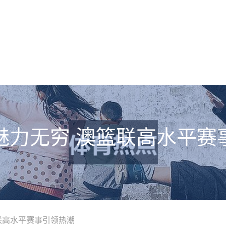
魅力无穷 澳篮联高水平赛
联高水平赛事引领热潮