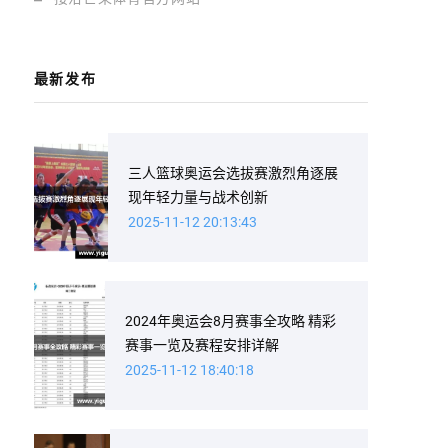
最新发布
三人篮球奥运会选拔赛激烈角逐展
现年轻力量与战术创新
2025-11-12 20:13:43
2024年奥运会8月赛事全攻略 精彩
赛事一览及赛程安排详解
2025-11-12 18:40:18