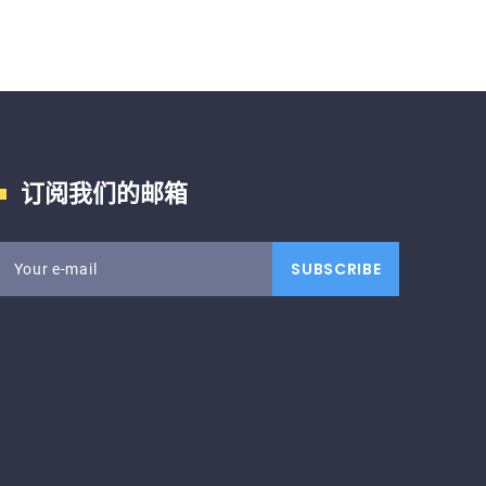
订阅我们的邮箱
SUBSCRIBE
Your e-mail