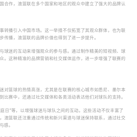
国合作，澳篮联在多个国家和地区的观众中建立了强大的品牌认
事转播引入中国市场。这一举措不仅拓宽了其观众群体，也为联
步传播，澳篮联的品牌价值也得到了进一步提升。
与球迷的互动来增强观众的参与感。通过制作精美的短视频、球
众。这种精准的品牌营销和社交媒体运作，进一步增强了联赛的
迷对篮球的热情高涨，尤其是在联赛的核心城市如悉尼、墨尔本
到比赛中，还通过社交媒体和各类活动表达他们对球队的支持。
家庭日”等，以增强球迷与球队之间的互动。这些活动不仅丰富了
，澳篮联还注重通过传统和新兴渠道与球迷保持联系，通过社交
参与感。