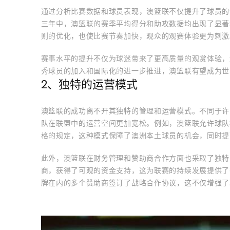
通过分析比赛数据和球员表现，澳篮联不仅提升了球员的
三年中，澳篮联的赛季平均得分和助攻数据均出现了显著
则的优化，也使比赛节奏加快，观众的观赛体验更为刺激
赛事水平的提升不仅为球迷带来了更高质量的观赏体验，
秀球员的加入和国际化的进一步推进，澳篮联有望成为世
2、独特的运营模式
澳篮联的成功离不开其独特的管理和运营模式。不同于许
队在联盟中的运营空间更加宽松。例如，澳篮联允许球队
格的规定，这种模式保障了澳洲本土球员的机会，同时提
此外，澳篮联在财务管理和赞助商合作方面也采取了独特
商，获得了可观的资金支持，这为联赛的持续发展提供了有
牌在内的多个赞助商签订了战略合作协议，这不仅增强了