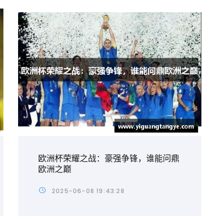
欧洲杯荣耀之战：豪强争锋，谁能问鼎
欧洲之巅
2025-06-08 19:43:28