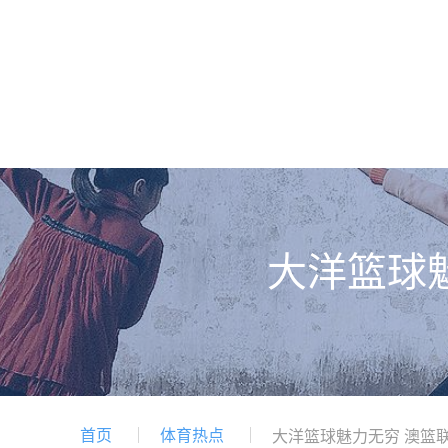
大洋篮球
首页
体育热点
大洋篮球魅力无穷 澳篮