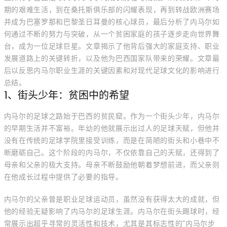
期的艰难生活，到在桑托斯俱乐部的闪耀表现，再到转战欧洲赛场
并成为巴塞罗那和巴黎圣日耳曼的核心球员，最后分析了内马尔如
何通过不断的努力与突破，从一个贫困家庭的孩子逐步走向世界舞
台，成为一位足球巨星。文章揭示了他背后强大的家庭支持、职业
发展道路上的关键转折，以及他为巴西国家队带来的荣耀。文章最
后以反思内马尔职业生涯的关键因素和对现代足球文化的影响进行
总结。
1、街头少年：贫困中的希望
内马尔的足球之路始于巴西的贫民窟。作为一个街头少年，内马尔
的早期生活并不富裕。年幼的他就展示出过人的足球天赋，但他并
没有在传统的足球学院里接受训练，而是在简陋的街头和小巷中不
断磨砺自己。这个阶段的内马尔，不仅依靠自己的天赋，还得到了
母亲和父亲的极大支持。母亲不断鼓励他朝着梦想前进，而父亲则
在他成长过程中提供了必要的指导。
内马尔的父亲曾是职业足球运动员，虽然没有获得太大的成就，但
他的经验无疑影响了内马尔的足球生涯。内马尔在街头踢球时，经
常展示出超乎寻常的灵活性和技术，尤其是其标志性的“内马尔步