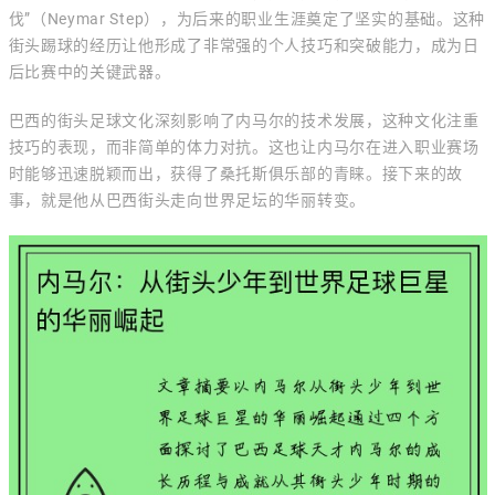
伐”（Neymar Step），为后来的职业生涯奠定了坚实的基础。这种
街头踢球的经历让他形成了非常强的个人技巧和突破能力，成为日
后比赛中的关键武器。
巴西的街头足球文化深刻影响了内马尔的技术发展，这种文化注重
技巧的表现，而非简单的体力对抗。这也让内马尔在进入职业赛场
时能够迅速脱颖而出，获得了桑托斯俱乐部的青睐。接下来的故
事，就是他从巴西街头走向世界足坛的华丽转变。