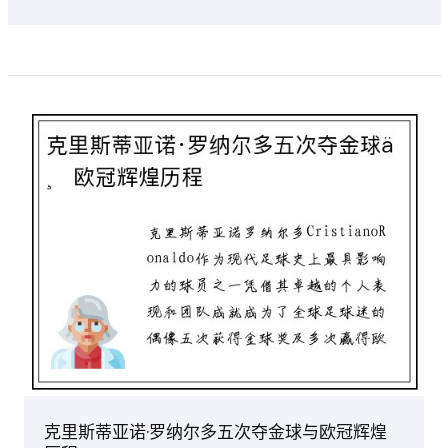
克里斯蒂亚诺·罗纳尔多五次夺金球与欧冠辉煌