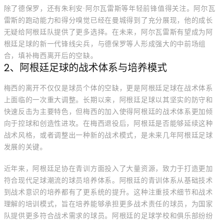
除了德保罗，还有朱利安·阿尔瓦雷斯等年轻前锋值得关注。阿尔瓦
雷斯的跑动能力和得分嗅觉已经在曼城得到了充分展现，他的成长
无疑给阿根廷队提供了更多选择。在未来，阿尔瓦雷斯有望成为阿
根廷足球的新一代锋线尖兵，与德保罗等人形成强大的中前场组
合，填补梅西离开后的空缺。
2、阿根廷足球的战术体系与培养模式
梅西的离开不仅仅是球员个体的空缺，更是阿根廷足球在战术体系
上面临的一次重大调整。长期以来，阿根廷足球以其坚实的防守和
快速反击为主要特色，但梅西的加入使得阿根廷的战术体系更加倾
向于控球和创造性进攻。在梅西退役后，阿根廷是否能够延续这种
战术风格，或者调整出一种新的战术模式，是未来几年阿根廷足球
发展的关键。
近年来，阿根廷足协在青训方面投入了大量资源，致力于打造更加
符合现代足球潮流的球员培养体系。阿根廷的青训体系从基础技术
到战术意识的培养都有了更系统的提升。这种注重技术细节和战术
理解的培训模式，旨在培养能够承担更多战术责任的球员，为国家
队提供更多符合战术需求的球员。阿根廷的足球学校和俱乐部纷纷