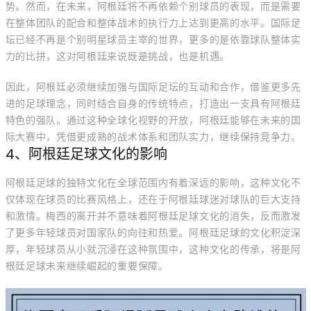
势。然而，在未来，阿根廷将不再依赖个别球员的表现，而是需要
在整体团队的配合和整体战术的执行力上达到更高的水平。国际足
坛已经不再是个别明星球员主宰的世界，更多的是依靠球队整体实
力的比拼，这对阿根廷来说既是挑战，也是机遇。
因此，阿根廷必须继续加强与国际足坛的互动和合作，借鉴更多先
进的足球理念，同时结合自身的传统特点，打造出一支具有阿根廷
特色的强队。通过这种全球化视野的开放，阿根廷能够在未来的国
际大赛中，凭借更成熟的战术体系和团队实力，继续保持竞争力。
4、阿根廷足球文化的影响
阿根廷足球的独特文化在全球范围内有着深远的影响，这种文化不
仅体现在球员的比赛风格上，还在于阿根廷球迷对球队的巨大支持
和激情。梅西的离开并不意味着阿根廷足球文化的消失，反而激发
了更多年轻球员对国家队的向往和热爱。阿根廷足球的文化积淀深
厚，年轻球员从小就沉浸在这种氛围中，这种文化的传承，将是阿
根廷足球未来继续崛起的重要保障。