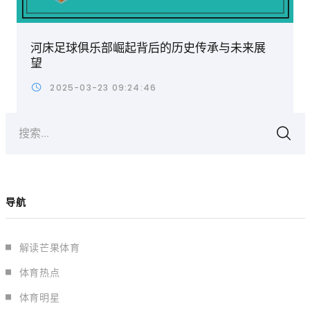
河床足球俱乐部崛起背后的历史传承与未来展
望
2025-03-23 09:24:46
搜索...
导航
解读芒果体育
体育热点
体育明星