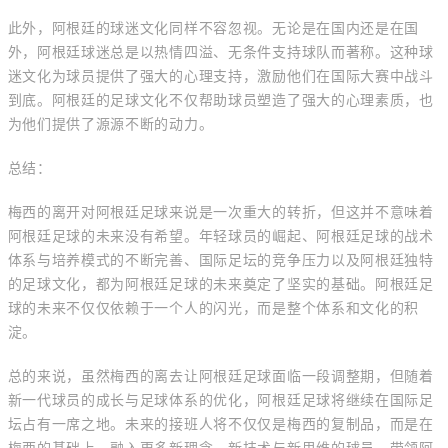
此外，阿根廷的球迷文化同样不容忽视。无论是在国内还是在国
外，阿根廷球迷总是以热情四溢、无条件支持球队而著称。这种球
迷文化为球员提供了强大的心理支持，激励他们在国际大赛中战斗
到底。阿根廷的足球文化不仅帮助球员塑造了强大的心理素质，也
为他们提供了源源不断的动力。
总结：
梅西的离开对阿根廷足球来说是一次重大的转折，但这并不意味着
阿根廷足球的未来没有希望。年轻球员的崛起、阿根廷足球的战术
体系与培养模式的不断完善、国际足坛的竞争压力以及阿根廷独特
的足球文化，都为阿根廷足球的未来奠定了坚实的基础。阿根廷足
球的未来不仅仅依赖于一个人的闪光，而是整个体系和文化的积
淀。
总的来说，虽然梅西的离去让阿根廷足球面临一段调整期，但随着
新一代球员的成长与足球体系的优化，阿根廷足球将继续在国际足
坛占有一席之地。未来的接班人将不仅仅是梅西的复制品，而是在