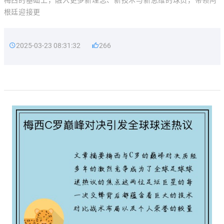
梅西的基础上，融入更多新理念、新技术与新思维的球员，带领阿
根廷迎接更
2025-03-23 08:31:32
266