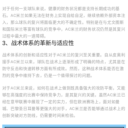
对于任何一支球队来说，健康的财务状况都是支持长期成功的基
石。AC米兰如果无法在财务上实现自给自足，继续依赖外部资本注
入，那么球队的复兴将面临更大的不确定性。特别是在与尤文图斯
和国际米兰等富有球队的竞争中，AC米兰的财务状况仍然是其复兴
过程中最大的一道障碍。
3、战术体系的革新与适应性
战术体系的创新和适应性对于AC米兰的复兴至关重要。自从皮奥利
接手AC米兰以来，球队在战术上逐渐形成了明确的特点，尤其是在
防守反击和快速转移方面有所成效。然而，这种战术体系能否在激
烈的竞争中维持下去，仍是一个值得探讨的问题。
对于AC米兰来说，如何在战术上做到既具备强大的攻防平衡，又能
够在高强度的比赛中保持竞争力，是其复兴的关键。虽然AC米兰已
经在意甲联赛中展现了一定的实力，但在欧洲赛场上，面对如曼
城、巴黎圣日耳曼等更强大的对手，AC米兰是否能够通过战术上的
创新突破对方防线，仍需要时间来检验。