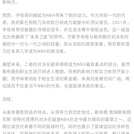
影响力。
然而，字母哥的崛起为NBA带来了新的动力。作为年轻一代的代
表，扬尼斯在短短几年间就已经成为联盟中的顶尖球员。2021年，
字母哥带领雄鹿队夺得总冠军，并在总决赛中表现出色，这一成就
也为他赢得了“未来之星”的称号。尽管字母哥与勒布朗的对决有时
被视作一代与一代之间的较量，但从目前的趋势来看，扬尼斯有潜
力在未来几年成为NBA的统治者。
展望未来，二者的对决无疑将继续成为NBA最具看点的部分。虽然
勒布朗的职业生涯已经进入晚期，但他的影响力和实力依然不容小
觑；而字母哥则处于职业生涯的黄金期，未来的发展空间广阔。两
位球员不仅是当下NBA的代表，也是篮球未来的象征。
总结：
从身体素质到技术特点，从领导力到历史地位，勒布朗·詹姆斯和扬
尼斯·安特托昆博的对决无疑是NBA历史中最为精彩的篇章之一。这
两位球员代表着不同的篮球时代，同时也展示了篮球运动的多样性
与进化。尽管他们的风格各异，但在场上的每一次碰撞，都让球迷