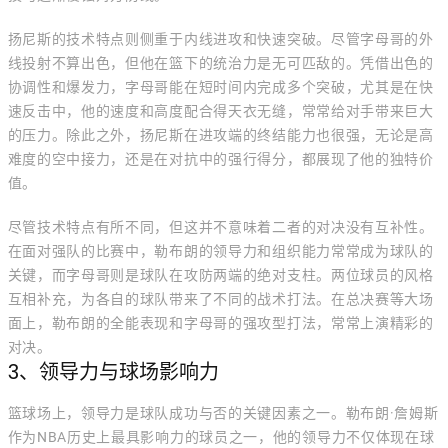
扬尼斯的技术特点则侧重于内线进攻和快速突破。尽管字母哥的外
线投射不算出色，但他在篮下的统治力是无可匹敌的。凭借出色的
协调性和爆发力，字母哥能在短时间内完成多个突破，尤其是在快
速反击中，他的速度和高度配合得天衣无缝，常常给对手带来巨大
的压力。除此之外，扬尼斯在进攻端的终结能力也很强，无论是高
难度的空中接力，还是在对抗中的强行得分，都展现了他的独特价
值。
尽管技术特点有所不同，但这并不意味着二者的对决没有互补性。
在面对强队的比赛中，勒布朗的领导力和组织能力常常成为球队的
关键，而字母哥则是球队在攻防两端的绝对支柱。两位球员的风格
互相补充，为各自的球队带来了不同的战术打法。在总决赛等大场
面上，勒布朗的全能表现和字母哥的强攻型打法，常常上演精彩的
对决。
3、领导力与球场影响力
篮球场上，领导力是球队成功与否的关键因素之一。勒布朗·詹姆斯
作为NBA历史上最具影响力的球员之一，他的领导力不仅体现在球