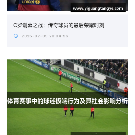
C罗谢幕之战：传奇球员的最后荣耀时刻
2025-02-09 20:04:56