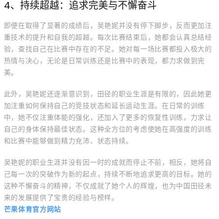
4、持续超越：追求完美与不懈奋斗
即便在取得了显著的成绩后，吴艳妮并没有停下脚步，反而更加注
重技术的提升和自我的超越。每次比赛结束后，她都会认真总结经
验，查找自己在比赛中存在的不足。她对每一场比赛都投入极大的
热情与决心，无论是日常训练还是比赛中的表现，都力求做到完
美。
此外，吴艳妮还逐渐意识到，田径的职业生涯是有限的，因此她更
加注重如何保持自己的竞技状态和延长运动生涯。在日常的训练
中，她不仅注重体能的强化，还加入了更多的恢复性训练，力求让
自己的身体保持最佳状态。这种全方位的考虑使她在高强度的训练
和比赛中能够做到精力充沛、状态持续。
吴艳妮的职业生涯并没有因一时的成就而停止不前，相反，她将自
己每一次的突破作为新的起点，持续不断地追求更高的目标。她的
这种不懈奋斗的精神，不仅成就了她个人的辉煌，也为中国田径未
来的发展提供了宝贵的经验与榜样。
芒果体育官方网站