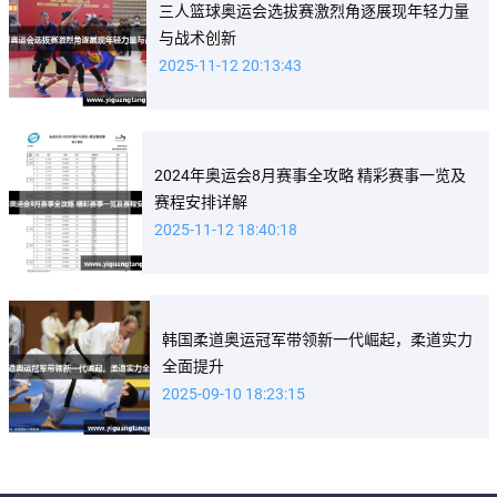
三人篮球奥运会选拔赛激烈角逐展现年轻力量
与战术创新
2025-11-12 20:13:43
2024年奥运会8月赛事全攻略 精彩赛事一览及
赛程安排详解
2025-11-12 18:40:18
韩国柔道奥运冠军带领新一代崛起，柔道实力
全面提升
2025-09-10 18:23:15