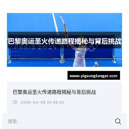
巴黎奥运圣火传递路程揭秘与背后挑战
2025-02-08 23:48:02
搜索...