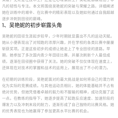
凡的韧性与专注。本文将围绕吴艳妮的突破与荣耀之路，详细阐述
她在训练中的艰辛、在比赛中的精彩表现以及她如何通过自我超越
逐步冲刺到田径的巅峰。
1、吴艳妮的初步崭露头角
吴艳妮的田径生涯起步较早，少年时期就显露出不凡的运动天赋。
她从小便表现出了对短跑的浓厚兴趣，并在学校的各类比赛中屡屡
斩获奖项。正是这些初步的成绩让她走上了专业田径的道路。早
期，她参加了多次国内青少年田径比赛，并屡次刷新个人最佳成
绩，逐渐在田径圈中获得了关注。她的突破不仅仅体现在速度上，
还体现在对技术的掌握和战术的运用上，展现出了不小的潜力。
在初期的训练阶段，吴艳妮面对的最大挑战是如何将自己的潜力转
化为实际的竞赛成绩。与其他运动员相比，她的体能基础并不占有
绝对优势，但她凭借着卓越的毅力和不服输的精神，成功克服了这
一点。在教练的指导下，她逐步提高了起跑反应速度、加速阶段的
爆发力以及冲刺末段的耐力，逐渐形成了自己独特的比赛风格。她
的优秀表现也为她赢得了参加更高水平比赛的机会。