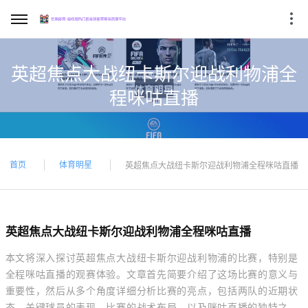
英超焦点大战纽卡斯尔迎战利物浦全
程咪咕直播
首页
体育明星
英超焦点大战纽卡斯尔迎战利物浦全程咪咕直播
英超焦点大战纽卡斯尔迎战利物浦全程咪咕直播
本文将深入探讨英超焦点大战纽卡斯尔迎战利物浦的比赛，特别是
全程咪咕直播的观赛体验。文章首先简要介绍了这场比赛的意义与
重要性，然后从多个角度详细分析比赛的亮点，包括两队的近期状
态、关键球员的表现、比赛的战术布局，以及咪咕直播的独特之