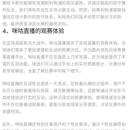
果纽卡斯尔能够有效遏制利物浦的高压逼抢，并通过稳固的防守展
开反击，他们将有机会在主场占据主动。然而，如果利物浦能够快
速适应纽卡斯尔的防守体系，利用他们的技术优势打破对方的防
线，最终将会决定比赛的最终走向。
4、咪咕直播的观赛体验
在这场英超焦点大战中，咪咕直播提供了全程直播的观看体验，为
球迷们带来了更加便捷和互动的观赛方式。作为国内领先的体育赛
事直播平台，咪咕直播不仅在画质上力求完美，还为球迷提供了丰
富的互动功能。球迷们可以通过平台上的实时数据统计、比赛分析
和专家解说，全面了解比赛中的每个细节。
咪咕直播的互动性也是其一大亮点。在观看比赛的过程中，用户不
仅可以随时查看球队阵容、球员数据等信息，还能够通过评论区与
其他球迷进行实时互动。这种沉浸式的观赛体验，使得球迷在比赛
中不仅仅是被动观看者，更能与其他球迷分享感受，讨论比赛中的
关键时刻。
此外，咪咕直播还特别注重用户的个性化需求。通过个性化推荐和