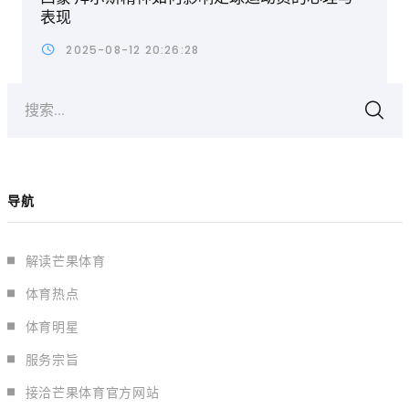
表现
2025-08-12 20:26:28
搜索...
导航
解读芒果体育
体育热点
体育明星
服务宗旨
接洽芒果体育官方网站