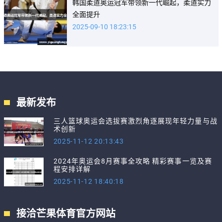
韩国柔道奥运冠军带领新一代崛起，柔道实力
全面提升
2025-09-10 18:23:15
最新发布
三人篮球奥运会选拔赛激烈角逐展现年轻力量与战
术创新
2025-11-12 20:13:43
2024年奥运会8月赛事全攻略 精彩赛事一览及赛
程安排详解
2025-11-12 18:40:18
接洽芒果体育官方网站