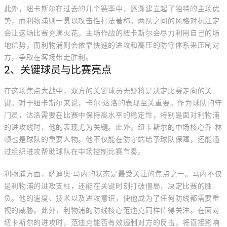
此外，纽卡斯尔在过去的几个赛季中，逐渐建立起了独特的主场优
势，而利物浦则一贯以攻击性打法著称。两队之间的风格对抗注定
会让这场比赛充满火花。主场作战的纽卡斯尔会尽力利用自己的场
地优势，而利物浦则会依靠快速的进攻和高压的防守体系来压制对
方，争取在客场带走胜利。
2、关键球员与比赛亮点
在这场焦点大战中，双方的关键球员无疑将是决定比赛走向的关
键。对于纽卡斯尔来说，卡尔·达洛的表现至关重要。作为球队的守
门员，达洛需要在比赛中保持高水平的稳定性，特别是面对利物浦
的进攻线时，他的表现尤为关键。此外，纽卡斯尔的中场核心乔·林
顿也是球队的重要人物。他不仅能在防守端给予球队保障，还能通
过组织进攻帮助球队在中场控制比赛节奏。
利物浦方面，萨迪奥·马内的状态是最受关注的焦点之一。马内不仅
是利物浦的进攻支柱，还能在关键时刻打破僵局，决定比赛的胜
负。他的速度、技术以及进攻意识，使他成为了任何防线都需要重
视的威胁。此外，利物浦的防线核心范迪克同样值得关注。在面对
纽卡斯尔的进攻时，范迪克能否有效遏制对方的反击，将直接影响