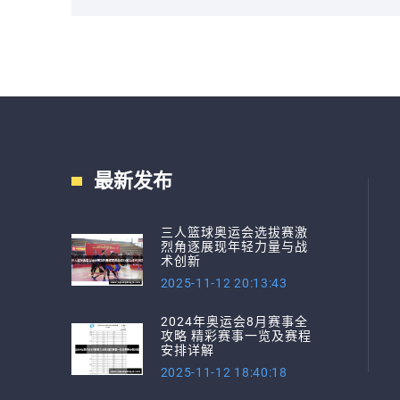
最新发布
三人篮球奥运会选拔赛激
烈角逐展现年轻力量与战
术创新
2025-11-12 20:13:43
2024年奥运会8月赛事全
攻略 精彩赛事一览及赛程
安排详解
2025-11-12 18:40:18