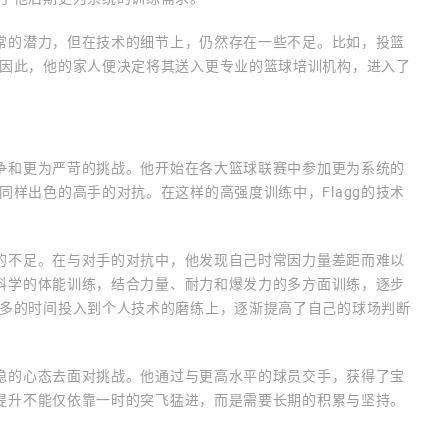
超常的潜力，但在技术的细节上，仍然存在一些不足。比如，投篮
因此，他的家人便决定将其送入更专业的篮球培训机构，进入了
竞争和更为严苛的挑战。他开始在各大篮球联赛中参加更为系统的
样出色的高手的对抗。在这样的高强度训练中，Flagg的技术
面的不足。在与对手的对抗中，他发现自己时常因力量差距而难以
加科学的体能训练，结合力量、耐力和爆发力的多方面训练，逐步
多的时间投入到个人技术的磨练上，逐渐提高了自己的球场判断
沉稳的心态去面对挑战。他通过与更高水平的球员交手，获得了宝
的提升不能仅依靠一时的突飞猛进，而是需要长期的积累与坚持。