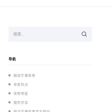
搜索...
导航
解读芒果体育
体育热点
体育明星
服务宗旨
接洽芒果体育官方网站