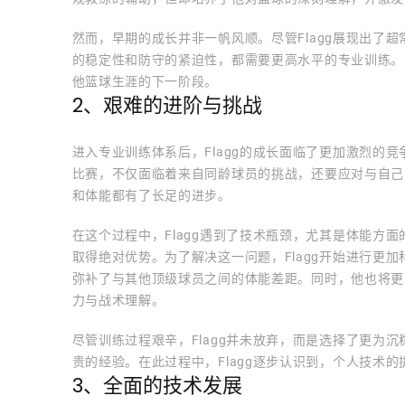
然而，早期的成长并非一帆风顺。尽管Flagg展现出了
的稳定性和防守的紧迫性，都需要更高水平的专业训练。
他篮球生涯的下一阶段。
2、艰难的进阶与挑战
进入专业训练体系后，Flagg的成长面临了更加激烈的
比赛，不仅面临着来自同龄球员的挑战，还要应对与自己同
和体能都有了长足的进步。
在这个过程中，Flagg遇到了技术瓶颈，尤其是体能方
取得绝对优势。为了解决这一问题，Flagg开始进行更
弥补了与其他顶级球员之间的体能差距。同时，他也将更
力与战术理解。
尽管训练过程艰辛，Flagg并未放弃，而是选择了更为
贵的经验。在此过程中，Flagg逐步认识到，个人技术
3、全面的技术发展