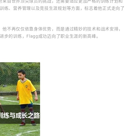
应对来自世界顶尖球员的挑战，还需要适应更加严格的训练计划和
训练、营养管理以及竞技生涯规划等方面，标志着他正式走向了
维。他不再仅仅依靠身体优势，而是通过精妙的技术和战术安排，
步的训练，Flagg成功迈向了职业生涯的新高峰。