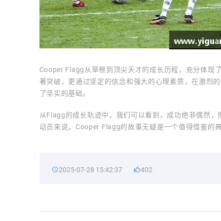
Cooper Flagg从草根到顶尖天才的成长历程，充
著突破，更通过坚定的信念和强大的心理素质，在激烈的
了坚实的基础。
从Flagg的成长轨迹中，我们可以看到，成功绝非偶然
动员来说，Cooper Flagg的故事无疑是一个值得借鉴的
2025-07-28 15:42:37
402