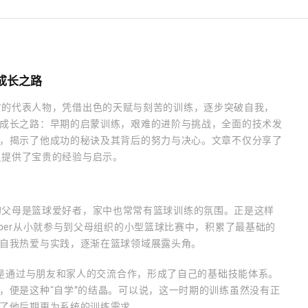
与成长之路
顶尖天才的代表人物，凭借出色的天赋与刻苦的训练，逐步突破自我，
成长之路：早期的启蒙训练，艰难的进阶与挑战，全面的技术发
，揭示了他成功的秘诀及其背后的努力与决心。文章不仅分享了
运动员提供了宝贵的经验与启示。
来。他的父母是篮球爱好者，家中也常常有篮球训练的氛围。正是这样
per从小就参与到父母组织的小型篮球比赛中，积累了最基础的
自我热爱与实践，逐渐在篮球领域展露头角。
而是通过与朋友和家人的交流合作，形成了自己的基础技能体系。
，便是这种“自学”的结晶。可以说，这一时期的训练虽然没有正
了他后期更为系统的训练需求。