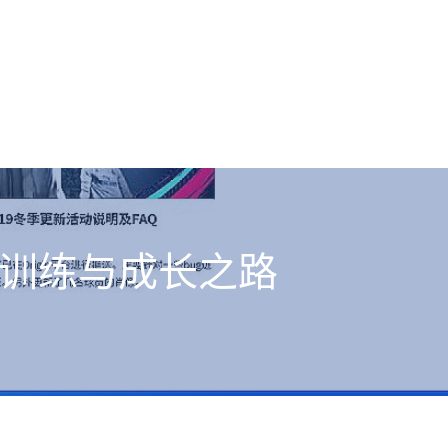
足球训练与成长之路