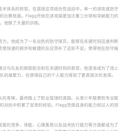
化技术体系的转型。在篮球这项综合性运动中，单一的进攻或防守
比赛局面。Flagg开始在进攻端更加注重三分球和突破能力的
，他做了大量的训练。
懈努力，他成为了一名出色的防守球员，能够在关键时刻迅速判断
g凭借快速的脚步和敏捷的反应弥补了这些不足，使得他在防守端
。通过与队友的默契配合和在关键时刻的表现，他逐渐成为了场上
队的凝聚力，也使得自己的个人能力得到了更高层次的发挥。
球队的青睐，最终踏上了职业篮球的道路。从青少年联赛到专业联
对抗中积累了宝贵的经验。Flagg凭借自身的能力和过人的领
术层面的竞争，体能、心理素质以及战术执行能力等方面都成为了