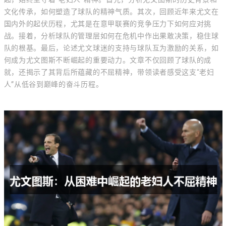
文化传承，如何塑造了球队的精神气质。其次，回顾近年来尤文在
国内外的起伏历程，尤其是在意甲联赛的竞争压力下如何应对挑
战。接着，分析球队的管理层如何在危机中作出果敢决策，稳住球
队的根基。最后，论述尤文球迷的支持与球队互为激励的关系，如
何成为尤文图斯不断崛起的重要动力。文章不仅回顾了球队的成
就，还揭示了其背后所蕴藏的不屈精神，带领读者感受这支“老妇
人”从低谷到巅峰的奋斗历程。