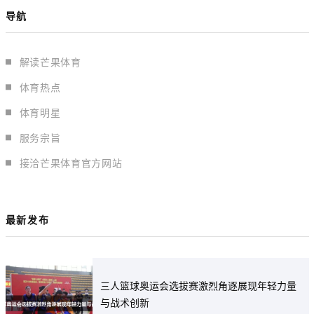
导航
解读芒果体育
体育热点
体育明星
服务宗旨
接洽芒果体育官方网站
最新发布
三人篮球奥运会选拔赛激烈角逐展现年轻力量
与战术创新