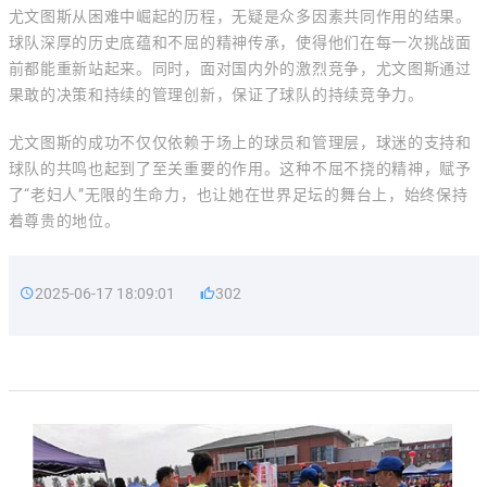
尤文图斯从困难中崛起的历程，无疑是众多因素共同作用的结果。
球队深厚的历史底蕴和不屈的精神传承，使得他们在每一次挑战面
前都能重新站起来。同时，面对国内外的激烈竞争，尤文图斯通过
果敢的决策和持续的管理创新，保证了球队的持续竞争力。
尤文图斯的成功不仅仅依赖于场上的球员和管理层，球迷的支持和
球队的共鸣也起到了至关重要的作用。这种不屈不挠的精神，赋予
了“老妇人”无限的生命力，也让她在世界足坛的舞台上，始终保持
着尊贵的地位。
2025-06-17 18:09:01
302