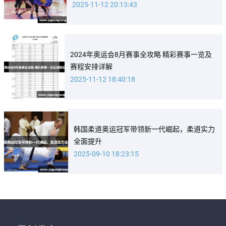
2025-11-12 20:13:43
2024年奥运会8月赛事全攻略 精彩赛事一览及
赛程安排详解
2025-11-12 18:40:18
韩国柔道奥运冠军带领新一代崛起，柔道实力
全面提升
2025-09-10 18:23:15