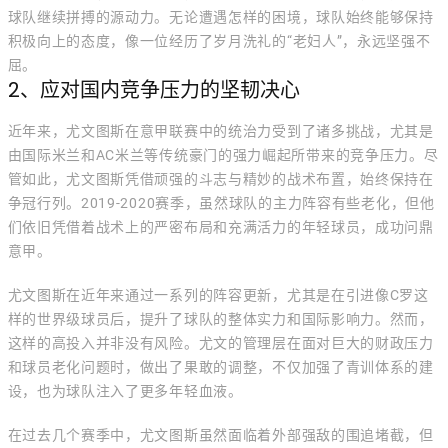
球队继续拼搏的源动力。无论遭遇怎样的困境，球队始终能够保持
积极向上的态度，像一位经历了岁月洗礼的“老妇人”，永远坚强不
屈。
2、应对国内竞争压力的坚韧决心
近年来，尤文图斯在意甲联赛中的统治力受到了诸多挑战，尤其是
由国际米兰和AC米兰等传统豪门的强力崛起所带来的竞争压力。尽
管如此，尤文图斯凭借顽强的斗志与精妙的战术布置，始终保持在
争冠行列。2019-2020赛季，虽然球队的主力阵容有些老化，但他
们依旧凭借着战术上的严密布局和充满活力的年轻球员，成功问鼎
意甲。
尤文图斯在近年来通过一系列的阵容更新，尤其是在引进像C罗这
样的世界级球员后，提升了球队的整体实力和国际影响力。然而，
这样的高投入并非没有风险。尤文的管理层在面对巨大的财政压力
和球员老化问题时，做出了果敢的调整，不仅加强了青训体系的建
设，也为球队注入了更多年轻血液。
在过去几个赛季中，尤文图斯虽然面临着外部强敌的围追堵截，但