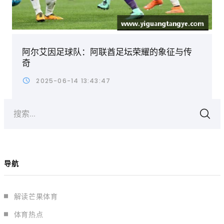
阿尔艾因足球队：阿联酋足坛荣耀的象征与传
奇
2025-06-14 13:43:47
搜索...
导航
解读芒果体育
体育热点