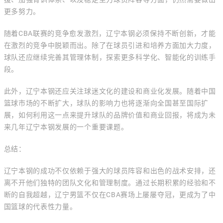
更多努力。
随着CBA联赛的竞争愈发激烈，辽宁本钢必须保持不断创新，才能
在激烈的竞争中脱颖而出。除了在球员引进和培养方面加大力度，
球队还应继续完善其管理体制，探索更多科学化、智能化的训练手
段。
此外，辽宁本钢还应关注球迷文化的建设和商业化发展。随着中国
篮球市场的不断扩大，球队的影响力也将逐渐向全国甚至国际扩
展，如何利用这一点来提升球队的品牌价值和商业回报，将成为未
来几年辽宁本钢发展的一个重要课题。
总结：
辽宁本钢的成功不仅依赖于强大的球员阵容和出色的战术安排，还
离不开他们独特的团队文化和管理制度。通过长期积累的经验和不
断的自我超越，辽宁男篮不仅在CBA赛场上屡屡夺冠，更成为了中
国篮球的代表性力量。