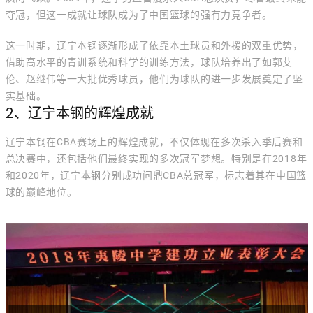
夺冠，但这一成就让球队成为了中国篮球的强有力竞争者。
这一时期，辽宁本钢逐渐形成了依靠本土球员和外援的双重优势，
借助高水平的青训系统和科学的训练方法，球队培养出了如郭艾
伦、赵继伟等一大批优秀球员，他们为球队的进一步发展奠定了坚
实基础。
2、辽宁本钢的辉煌成就
辽宁本钢在CBA赛场上的辉煌成就，不仅体现在多次杀入季后赛和
总决赛中，还包括他们最终实现的多次冠军梦想。特别是在2018年
和2020年，辽宁本钢分别成功问鼎CBA总冠军，标志着其在中国篮
球的巅峰地位。