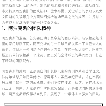
贾克斯却以团队的协作、出色的战术和强烈的进取心，成功翻盘。
本文将从阿贾克斯的团队精神、战术布置、关键球员的表现以及尤
文图斯的失误等几个方面详细分析这场经典之战的成因，并探讨它
为何成为足球历史中的一场传奇之战。
1、阿贾克斯的团队精神
阿贾克斯的逆袭，首先要归功于其卓越的团队精神。与依赖超级球
星的豪门球队不同，阿贾克斯的每一位球员都发挥出了自己最大的
价值，体现出一种团结协作的强大力量。在这一场比赛中，阿贾克
斯没有单纯依赖某一个球员，而是凭借全体球员的共同努力，打出
了精彩的团队配合。
阿贾克斯的成功，正是源自他们长期以来的青训体系和哲学理念。
队内年轻球员如德里赫特、德容等人，虽然年纪轻轻，却在比赛中
展现出了超乎寻常的成熟度。他们不仅在技术上精湛，更在战术执
行上无可挑剔。无论是防守时的默契配合，还是进攻时的快速传导
球，阿贾克斯都做得相当到位，展现了一个集体主义强大的团队。