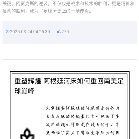
关键。阿贾克斯的逆袭，不仅仅是战术和技术的胜利，更是精神和
信念的胜利，成为了足球历史上的一场传奇。
2025-03-24 04:25:30
270