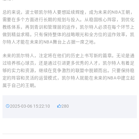
总的来说，波士顿凯尔特人要想延续辉煌，成为未来的NBA王朝，
需要在多个方面进行长期的规划与投入。从稳固核心阵容，到优化
教练体系，再到青训和管理层的运作，凯尔特人必须在每个环节上
做到精益求精。只有保持整体的战略眼光和全方位的运作效率，凯
尔特人才能在未来的NBA舞台上占据一席之地。
未来的凯尔特人，注定将在他们的历史上书写新的篇章。无论是通
过培养核心球员，还是通过引进更多优秀的人才，凯尔特人有着足
够的实力和资源，继续在竞争激烈的联盟中脱颖而出。只要保持稳
定的阵容和灵活的运营模式，凯尔特人就能在未来的NBA中建立起
属于自己的王朝。
2025-03-06 15:22:10
280