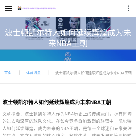
波士顿凯尔特人如何延续辉煌成为未
来NBA王朝
首页
体育明星
波士顿凯尔特人如何延续辉煌成为未来NBA王朝
波士顿凯尔特人如何延续辉煌成为未来NBA王朝
文章摘要：波士顿凯尔特人作为NBA历史上的传统豪门，拥有辉煌
的过去和深厚的球队文化。在如今竞争愈加激烈的联盟中，凯尔特
人如何延续辉煌，成为未来的NBA王朝，是每一个球迷和专家关注
的焦点。本文从球队的核心阵容、教练体系、球员发展和管理模式