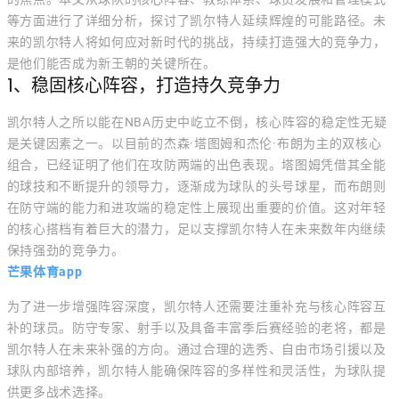
等方面进行了详细分析，探讨了凯尔特人延续辉煌的可能路径。未
来的凯尔特人将如何应对新时代的挑战，持续打造强大的竞争力，
是他们能否成为新王朝的关键所在。
1、稳固核心阵容，打造持久竞争力
凯尔特人之所以能在NBA历史中屹立不倒，核心阵容的稳定性无疑
是关键因素之一。以目前的杰森·塔图姆和杰伦·布朗为主的双核心
组合，已经证明了他们在攻防两端的出色表现。塔图姆凭借其全能
的球技和不断提升的领导力，逐渐成为球队的头号球星，而布朗则
在防守端的能力和进攻端的稳定性上展现出重要的价值。这对年轻
的核心搭档有着巨大的潜力，足以支撑凯尔特人在未来数年内继续
保持强劲的竞争力。
芒果体育app
为了进一步增强阵容深度，凯尔特人还需要注重补充与核心阵容互
补的球员。防守专家、射手以及具备丰富季后赛经验的老将，都是
凯尔特人在未来补强的方向。通过合理的选秀、自由市场引援以及
球队内部培养，凯尔特人能确保阵容的多样性和灵活性，为球队提
供更多战术选择。