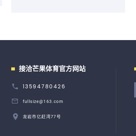
接洽芒果体育官方网站
13594780426
fullsize@163.com
龙岩市亿赶湾77号