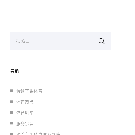
搜索...
导航
解读芒果体育
体育热点
体育明星
服务宗旨
接洽芒果体育官方网站