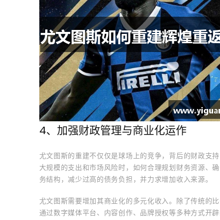
4、加强财政管理与商业化运作
尤文图斯的重建不仅仅是球场上的竞争，背后的财政支持
大规模的支出和市场风险时，如何合理规划财务资源、确
务结构，减少过高的债务负担，并力求增加收入来源。
尤文图斯需要增加其商业化的多元化收入。除了传统的比
通过数字媒体平台、内容创作、品牌授权等多种方式开辟