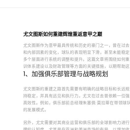
尤文图斯如何重建辉煌重返意甲之巅
尤文图斯作为意甲最具传统和历史的豪门之一，曾在过去
和内部因素的变化，球队的表现明显下滑，甚至未能稳定
多个层面进行系统的调整和提升。这篇文章将围绕如何重
训体系建设以及财政管理等方面的关键措施，以期帮助这
1、加强俱乐部管理与战略规划
尤文图斯的重建之路首先需要有明确的战略目标和长远规
持稳定，并具有远见和执行力。尤文在过去曾依赖一位强
高效性。例如，俱乐部前总经理朱塞佩·莫拉蒂在带领球
的发展模式。
另外，尤文需要对其商业运营和俱乐部的全球影响力进行
牌的认知度，尤其是在亚洲和美洲市场的布局，以增加收