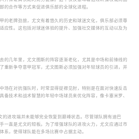
部的合作等方式来促进俱乐部的全球化进程。
甲的老牌劲旅，尤文有着悠久的历史和球迷文化，俱乐部必须尊
适应性。这包括对球迷体验的提升、加强社交媒体的互动以及为
去的几年里，尤文图斯的阵容逐渐老化，尤其是中场和前锋线的
了重新争夺意甲冠军，尤文图斯必须加强对年轻球员的引进，并
中场在对抗强队时，时常显得捉襟见肘，特别是在面对快速反击
具备技术和战术智慧的年轻中场球员来优化阵容，像卡塞米罗、
文的进攻端并未能够完全恢复到巅峰状态。尽管球队拥有迪巴
手一直是尤文的短板。为了增强球队的进攻火力，尤文应通过市
体系，使得球队能在多场比赛中占据主动。