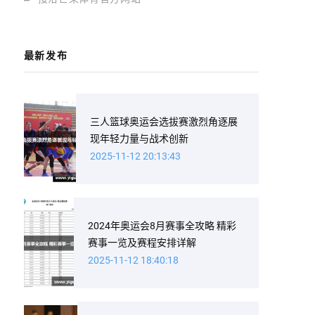
最新发布
三人篮球奥运会选拔赛激烈角逐展
现年轻力量与战术创新
2025-11-12 20:13:43
2024年奥运会8月赛事全攻略 精彩
赛事一览及赛程安排详解
2025-11-12 18:40:18