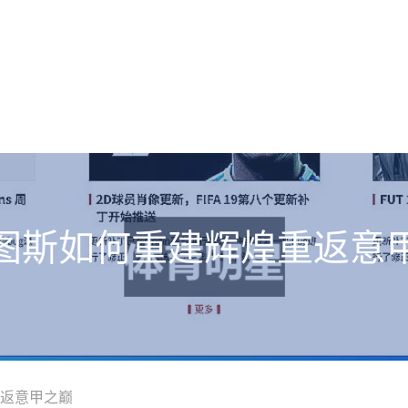
图斯如何重建辉煌重返意
返意甲之巅