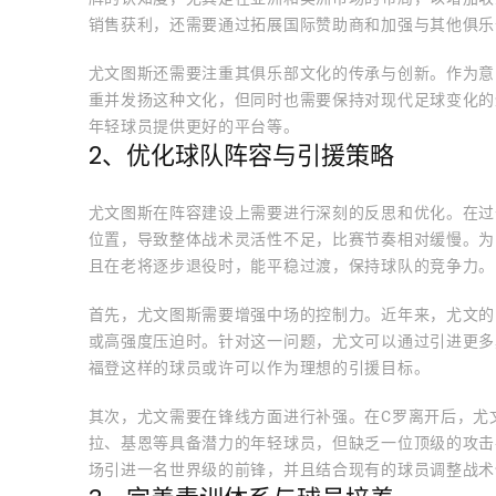
销售获利，还需要通过拓展国际赞助商和加强与其他俱乐
尤文图斯还需要注重其俱乐部文化的传承与创新。作为意
重并发扬这种文化，但同时也需要保持对现代足球变化的
年轻球员提供更好的平台等。
2、优化球队阵容与引援策略
尤文图斯在阵容建设上需要进行深刻的反思和优化。在过
位置，导致整体战术灵活性不足，比赛节奏相对缓慢。为
且在老将逐步退役时，能平稳过渡，保持球队的竞争力。
首先，尤文图斯需要增强中场的控制力。近年来，尤文的
或高强度压迫时。针对这一问题，尤文可以通过引进更多
福登这样的球员或许可以作为理想的引援目标。
其次，尤文需要在锋线方面进行补强。在C罗离开后，尤
拉、基恩等具备潜力的年轻球员，但缺乏一位顶级的攻击
场引进一名世界级的前锋，并且结合现有的球员调整战术