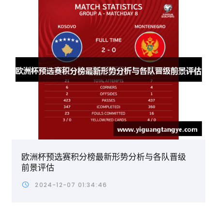
欧洲杯预选赛积分榜最新形势分析与各队晋级
前景评估
2024-12-07 01:34:46