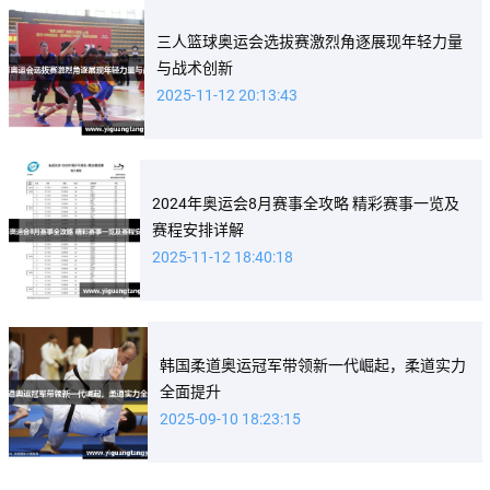
三人篮球奥运会选拔赛激烈角逐展现年轻力量
与战术创新
2025-11-12 20:13:43
2024年奥运会8月赛事全攻略 精彩赛事一览及
赛程安排详解
2025-11-12 18:40:18
韩国柔道奥运冠军带领新一代崛起，柔道实力
全面提升
2025-09-10 18:23:15