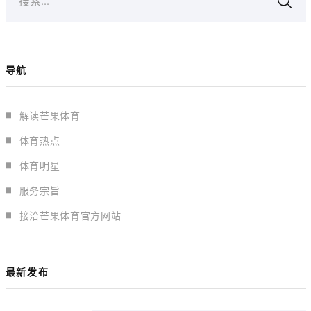
搜索...
导航
解读芒果体育
体育热点
体育明星
服务宗旨
接洽芒果体育官方网站
最新发布